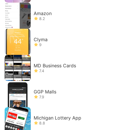
Amazon
8.2
Clyma
9
MD Business Cards
7.4
GGP Malls
7.9
Michigan Lottery App
8.8