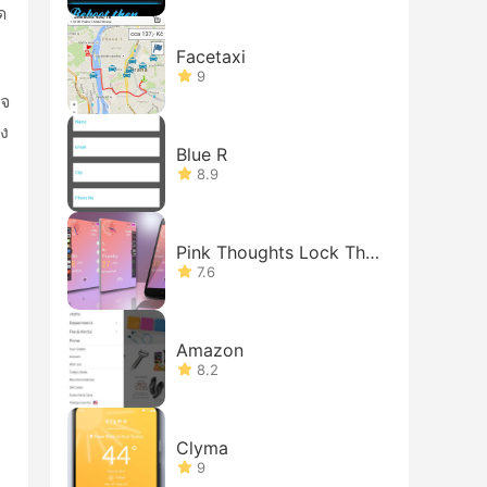
ด
Facetaxi
9
นจ
ง
Blue R
8.9
Pink Thoughts Lock The
me
7.6
Amazon
8.2
Clyma
9