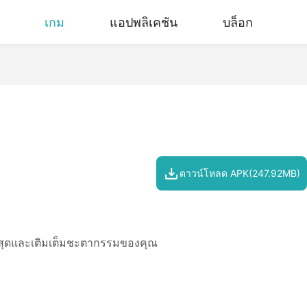
เกม
แอปพลิเคชัน
บล็อก
ดาวน์โหลด APK(247.92MB)
สูงสุดและเติมเต็มชะตากรรมของคุณ