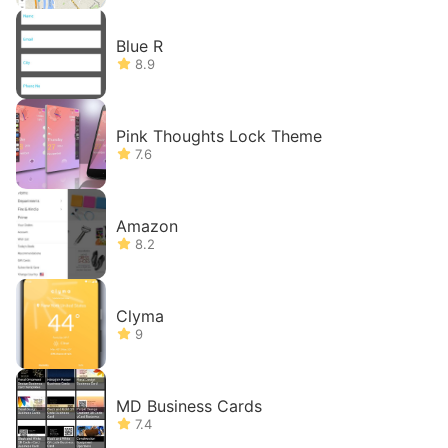
Blue R
8.9
Pink Thoughts Lock Theme
7.6
Amazon
8.2
Clyma
9
MD Business Cards
7.4