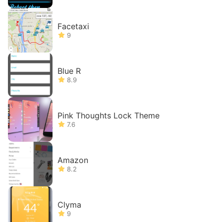
Facetaxi
9
Blue R
8.9
Pink Thoughts Lock Theme
7.6
Amazon
8.2
Clyma
9