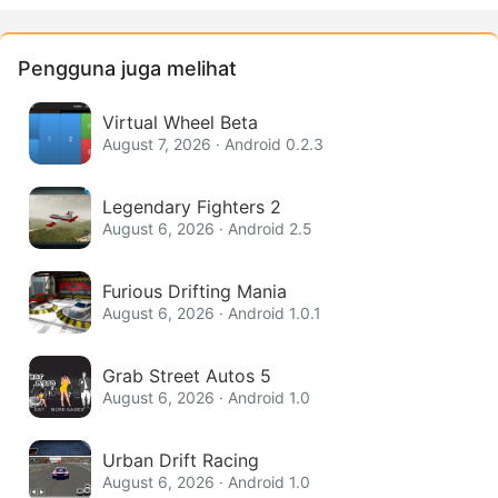
Pengguna juga melihat
Virtual Wheel Beta
August 7, 2026 · Android 0.2.3
Legendary Fighters 2
August 6, 2026 · Android 2.5
Furious Drifting Mania
August 6, 2026 · Android 1.0.1
Grab Street Autos 5
August 6, 2026 · Android 1.0
Urban Drift Racing
August 6, 2026 · Android 1.0