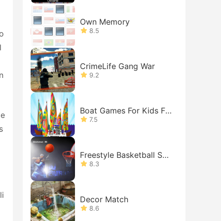
Own Memory
8.5
eo
l
l
CrimeLife Gang War
n
9.2
Boat Games For Kids Fre
me
e: Cool
7.5
s
Freestyle Basketball Sho
oter
8.3
li
Decor Match
8.6