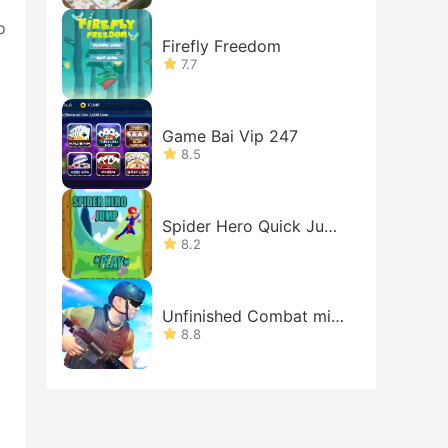
o
Firefly Freedom
7.7
Game Bai Vip 247
8.5
Spider Hero Quick Jump
Game
8.2
Unfinished Combat miss
ion
8.8