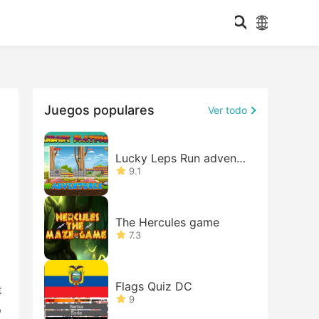
Juegos populares
Ver todo
Lucky Leps Run adventu
re
9.1
The Hercules game
7.3
Flags Quiz DC
t
9
p